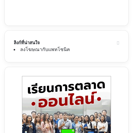
ลิงก์ที่น่าสนใจ
ลงโฆษณากับแพทโซนิค