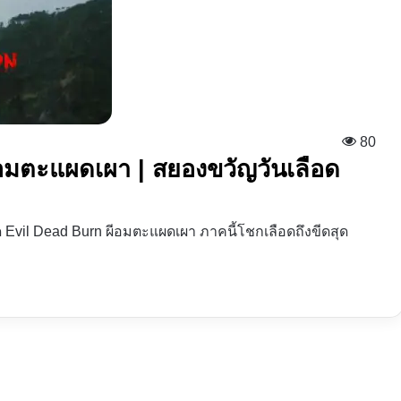
80
ีอมตะแผดเผา | สยองขวัญวันเลือด
 Evil Dead Burn ผีอมตะแผดเผา ภาคนี้โชกเลือดถึงขีดสุด