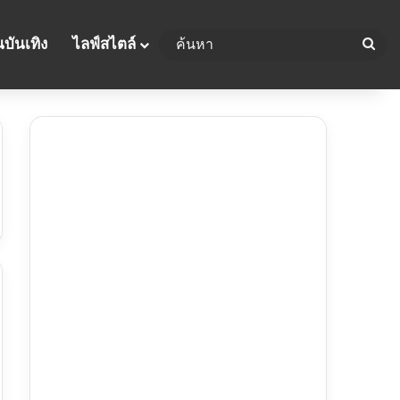
บันเทิง
ไลฟ์สไตล์
ค้น