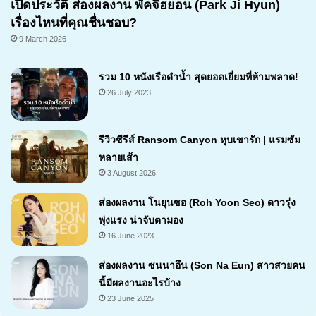
เปิดประวัติ ส่องผลงาน พัคจีฮยอน (Park Ji Hyun)
เรื่องไหนที่คุณชื่นชอบ?
9 March 2026
รวม 10 หนังเรือดำน้ำ สุดยอดเยี่ยมที่ห้ามพลาด!
26 July 2023
รีวิวซีรีส์ Ransom Canyon หุบเขารัก | แรมซัม
หลายเส้า
3 August 2026
7.1
ส่องผลงาน โนยุนซอ (Roh Yoon Seo) ดาวรุ่ง
พุ่งแรง น่าจับตามอง
16 June 2023
ส่องผลงาน ซนนาอึน (Son Na Eun) สาวสวยคน
นี้มีผลงานอะไรบ้าง
23 June 2025