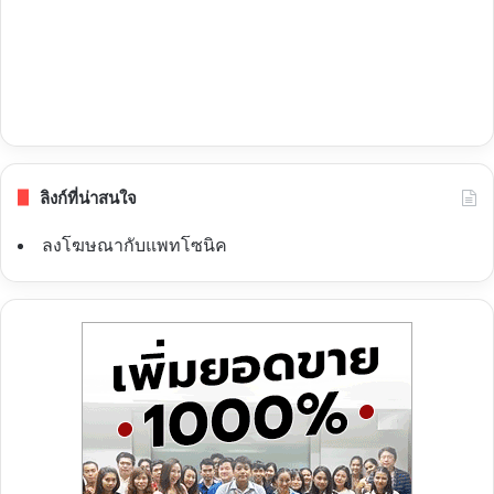
ลิงก์ที่น่าสนใจ
ลงโฆษณากับแพทโซนิค