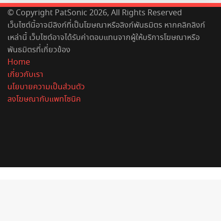
© Copyright PatSonic 2026, All Rights Reserved
เว็บไซต์นี้อาจมีลิงก์ที่เป็นโฆษณาหรือลิงก์พันธมิตร หากคลิกลิงก์
เหล่านี้ เว็บไซต์อาจได้รับค่าตอบแทนจากผู้ให้บริการโฆษณาหรือ
พันธมิตรที่เกี่ยวข้อง
Home
เกี่ยวกับเรา
นโยบายความเป็นส่วนตัว
ลงโฆษณากับแพทโซนิค
Facebook
X
YouTube
Instagram
Spotify
Back
to
top
button