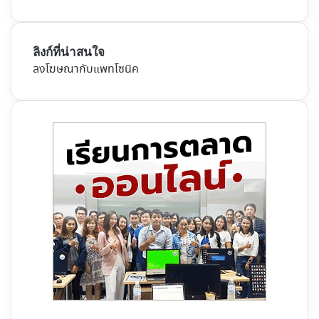
ลิงก์ที่น่าสนใจ
ลงโฆษณากับแพทโซนิค