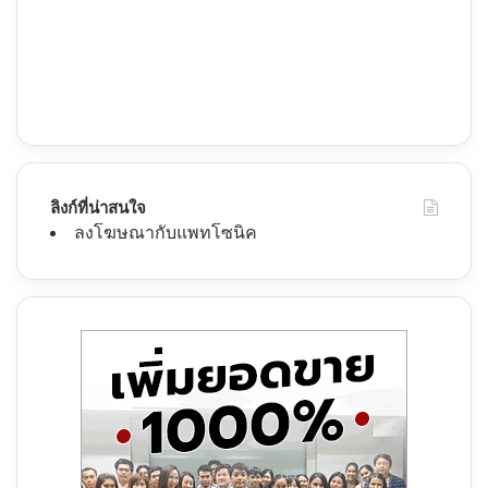
ลิงก์ที่น่าสนใจ
ลงโฆษณากับแพทโซนิค