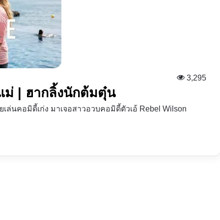
3,295
่ | ฮากลิ้งนักต้มตุ๋น
ล่นคอมิดี้เก่ง มาเจอสาวอวบคอมิดี้ตัวเอ้ Rebel Wilson