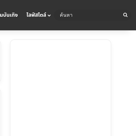
นบันเทิง
ไลฟ์สไตล์
ค้น