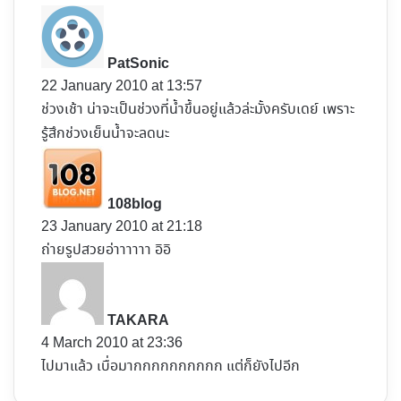
s
a
y
PatSonic
s
22 January 2010 at 13:57
:
ช่วงเช้า น่าจะเป็นช่วงที่น้ำขึ้นอยู่แล้วล่ะมั้งครับเดย์ เพราะ
รู้สึกช่วงเย็นน้ำจะลดนะ
s
a
y
108blog
s
23 January 2010 at 21:18
:
ถ่ายรูปสวยอ่าาาาาา อิอิ
s
a
y
TAKARA
s
4 March 2010 at 23:36
:
ไปมาแล้ว เบื่อมากกกกกกกกกก แต่ก็ยังไปอีก