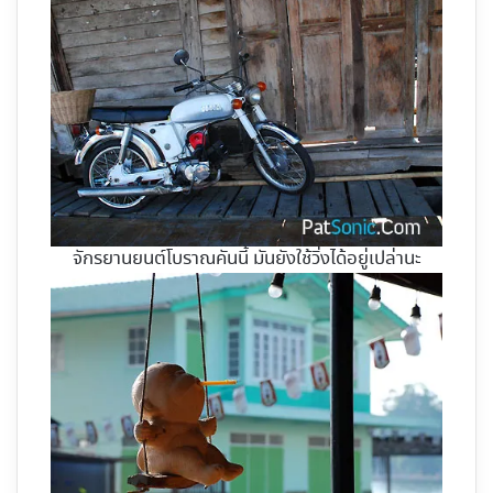
จักรยานยนต์โบราณคันนี้ มันยังใช้วิ่งได้อยู่เปล่านะ