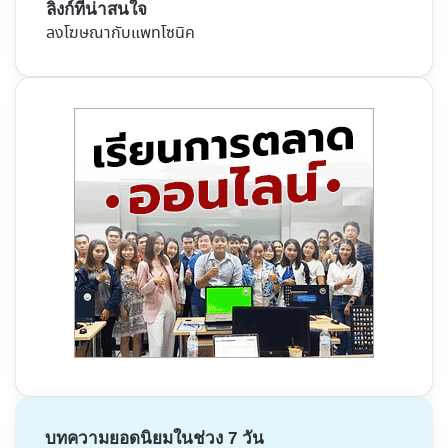
ลิงก์ที่น่าสนใจ
ลงโฆษณากับแพทโซนิค
บทความยอดนิยมในช่วง 7 วัน