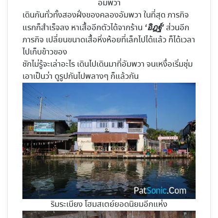
อัมพวา
เดินกันทั่วทั้งสองฝั่งของคลองอัมพวา ในที่สุด ภารกิจ
แรกก็สำเร็จลง หาเสื้ออีกตัวได้จากร้าน
ส่วนอีก
‘อิฎฐ์’
ภารกิจ เปลี่ยนขนาดเสื้อหิ่งห้อยที่เล็กไปได้แล้ว ก็ได้เวลา
ไปเก็บข้าวของ
ชักไม่รู้จะเล่าอะไร เดินไปเดินมาที่อัมพวา จนเหงื่อเริ่มชุ่ม
เอาเป็นว่า ดูรูปกันไปพลางๆ ก็แล้วกัน
ริมระเบียง โฮมสเตย์ยอดนิยมอีกแห่ง