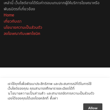
เหล่านี้ เว็บไซต์อาจได้รับค่าตอบแทนจากผู้ให้บริการโฆษณาหรือ
พันธมิตรที่เกี่ยวข้อง
Home
เกี่ยวกับเรา
นโยบายความเป็นส่วนตัว
ลงโฆษณากับแพทโซนิค
Facebook
X
YouTube
Instagram
Spotify
Facebook
X
Telegram
Line
Back
to
เราใช้คุกกี้เพื่อพัฒนาประสิทธิภาพ และประสบการณ์ที่ดีในการใช้
top
เว็บไซต์ของคุณ คุณสามารถศึกษารายละเอียดได้ที่
และสามารถจัดการความเป็นส่วนตัว
นโยบายความเป็นส่วนตัว
button
เองได้ของคุณได้เองโดยคลิกที่
ตั้งค่า
Allow