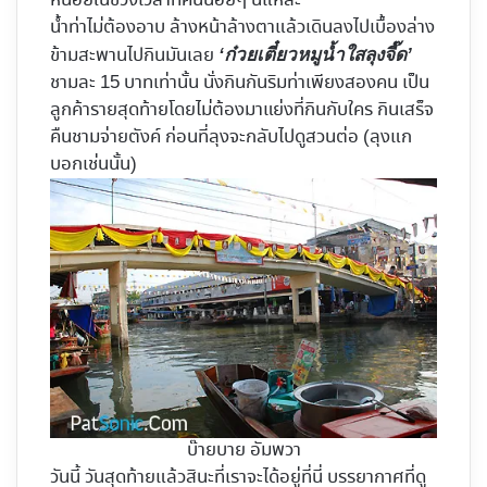
หน่อยในช่วงเวลาที่คนน้อยๆ นี่แหละ
น้ำท่าไม่ต้องอาบ ล้างหน้าล้างตาแล้วเดินลงไปเบื้องล่าง
ข้ามสะพานไปกินมันเลย
‘ก๋วยเตี๋ยวหมูน้ำใสลุงจี๊ด’
ชามละ 15 บาทเท่านั้น นั่งกินกันริมท่าเพียงสองคน เป็น
ลูกค้ารายสุดท้ายโดยไม่ต้องมาแย่งที่กินกับใคร กินเสร็จ
คืนชามจ่ายตังค์ ก่อนที่ลุงจะกลับไปดูสวนต่อ (ลุงแก
บอกเช่นนั้น)
บ๊ายบาย อัมพวา
วันนี้ วันสุดท้ายแล้วสินะที่เราจะได้อยู่ที่นี่ บรรยากาศที่ดู