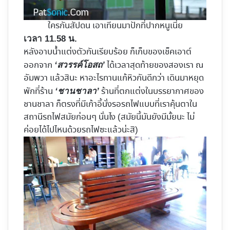
ใครกันสัปดน เอาเทียนมาปักที่ปากหนูเนี่ย
เวลา 11.58 น.
หลังอาบน้ำแต่งตัวกันเรียบร้อย ก็เก็บของเช็คเอาต์
ออกจาก
ได้เวลาสุดท้ายของสองเรา ณ
‘สวรรค์โอสถ’
อัมพวา แล้วสินะ หาอะไรทานแก้หิวกันดีกว่า เดินมาหยุด
พักที่ร้าน
ร้านที่ตกแต่งในบรรยากาศของ
‘ชานชาลา’
ชานชาลา ก็ตรงที่มีเก้าอี้นั่งรอรถไฟแบบที่เราคุ้นตาใน
สถานีรถไฟสมัยก่อนๆ นั่นไง (สมัยนี้มันยังมีมั้ยนะ ไม่
ค่อยได้ไปไหนด้วยรถไฟซะแล้วน่ะสิ)