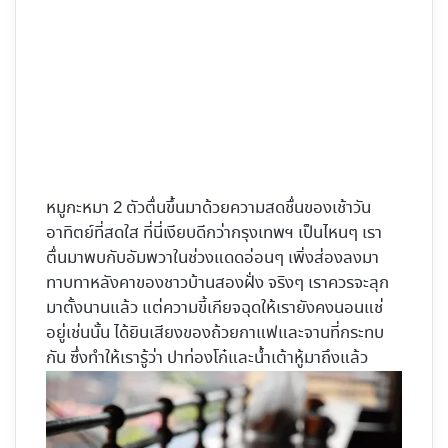
หมูกะหมา 2 ตัวตื่นขึ้นมาด้วยความสดชื่นของเช้าวัน
อาทิตย์ที่สดใส ที่นี่เงียบดีกว่ากรุงเทพฯ เป็นไหนๆ เรา
ตื่นมาพบกับอัมพวาในช่วงแดดอ่อนๆ เพิ่งส่องลงมา
ทาบทาหลังคาของชาวบ้านสองฝั่ง จริงๆ เราควรจะลุก
มาตั้งนานแล้ว แต่ความขี้เกียจฉุดให้เรายังคงนอนแช่
อยู่เช่นนั้น ได้ยินเสียงของถ้วยกาแฟและจานที่กระทบ
กัน ซึ่งทำให้เรารู้ว่า ปาท่องโก๋และน้ำเต้าหู้มาถึงแล้ว