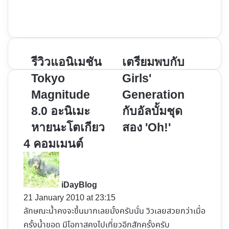
YouTube
Instagram
รีวิว
เตรียม
รีวิวแอนิเมชัน
เตรียมพบกับ
แอนิเมชัน
พบ
Tokyo
Girls'
Tokyo
กับ
Magnitude
Generation
Magnitude
Girls'
8.0 อะนิเมะ
กับอัลบั้มชุด
8.0
Generation
อะ
กับ
หายนะโตเกียว
สอง 'Oh!'
นิ
อัลบั้ม
4 คอมเมนต์
เมะ
ชุด
s
หายนะ
สอง
a
โตเกียว
'Oh!'
y
iDayBlog
s
21 January 2010 at 23:15
:
ลักษณะน้ำคงจะขึ้นมากเลยมั้งครับนั่น วิวเลยสวยกว่าเมื่อ
ครั้งน้ำขอด มีโอกาสคงไปเที่ยวอีกสักครั้งครับ