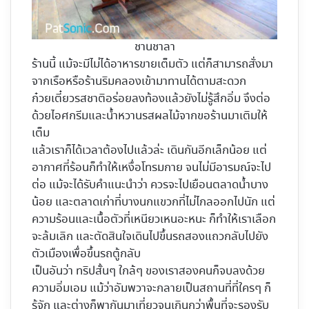
ชานชาลา
ร้านนี้ แม้จะมีไม่ได้อาหารขายเต็มตัว แต่ก็สามารถสั่งมา
จากเรือหรือร้านริมคลองเข้ามาทานได้ตามสะดวก
ก๋วยเตี๋ยวรสชาติอร่อยลงท้องแล้วยังไม่รู้สึกอิ่ม จึงต่อ
ด้วยไอศกรีมและน้ำหวานรสผลไม้จากขอร้านมาเติมให้
เต็ม
แล้วเราก็ได้เวลาต้องไปแล้วล่ะ เดินกันอีกเล็กน้อย แต่
อากาศที่ร้อนก็ทำให้เหงื่อโทรมกาย จนไม่มีอารมณ์จะไป
ต่อ แม้จะได้รับคำแนะนำว่า ควรจะไปเยือนตลาดน้ำบาง
น้อย และตลาดเก่าที่บางนกแขวกที่ไม่ไกลออกไปนัก แต่
ความร้อนและเนื้อตัวที่เหนียวเหนอะหนะ ก็ทำให้เราเลือก
จะล้มเลิก และตัดสินใจเดินไปขึ้นรถสองแถวกลับไปยัง
ตัวเมืองเพื่อขึ้นรถตู้กลับ
เป็นอันว่า ทริปสั้นๆ ใกล้ๆ ของเราสองคนก็จบลงด้วย
ความอิ่มเอม แม้ว่าอัมพวาจะกลายเป็นสถานที่ที่ใครๆ ก็
รู้จัก และต่างก็พากันมาเที่ยวจนเกินกว่าพื้นที่จะรองรับ