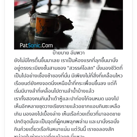
บ๊ายบาย อัมพวา
ยังไม่มีใครตื่นขึ้นมาเลย เราเป็นห้องแรกที่ลุกขึ้นมานั่ง
อยู่ตรงระเบียงชั้นสามของ “สวรรค์โอสถ” นั่งมองชีวิตที่
เป็นไปอย่างเชื่องช้าของที่นั่น มีเพียงไม่กี่สิ่งที่เคลื่อนไหว
เรือยนต์ยังคงจอดนิ่งเหนือน้ำที่กระเพื่อมขึ้นลง แต่ก็
เริ่มมีบางลำที่เคลื่อนไปตามลำน้ำบ้างแล้ว
เราทั้งสองคนกินน้ำเต้าหู้และปาท่องโก๋จนหมด มองไป
เห็นอีกหลายชุดวางเรียงรายแล้วอยากแอบกินซะเหลือ
เกิน มองลงไปเบื้องล่าง เห็นเรือก๋วยเตี๋ยวที่มาจอดขาย
ปกติจุดนั้นจะเป็นจุดที่ผู้คนพลุกพล่าน และมานั่งรอนั่ง
กินก๋วยเตี๋ยวเรือกันหนาแน่น แต่วันนี้ เราขอลองสัก