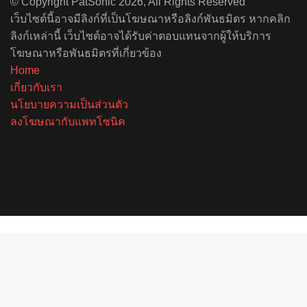
© Copyright PatSonic 2026, All Rights Reserved
เว็บไซต์นี้อาจมีลิงก์ที่เป็นโฆษณาหรือลิงก์พันธมิตร หากคลิก
ลิงก์เหล่านี้ เว็บไซต์อาจได้รับค่าตอบแทนจากผู้ให้บริการ
โฆษณาหรือพันธมิตรที่เกี่ยวข้อง
Home
เกี่ยวกับเรา
นโยบายความเป็นส่วนตัว
ลงโฆษณากับแพทโซนิค
Facebook
X
YouTube
Instagram
Spotify
Back
to
top
button