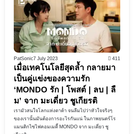
PatSonic
7 July 2023
411
เมื่อเทคโนโลยีสุดล้ำ กลายมา
เป็นคู่แข่งของความรัก
‘MONDO รัก | โพสต์ | ลบ | ลื
ม’ จาก มะเดี่ยว ชูเกียรติ
เรามัวสนใจโลกแห่งดาต้า จนลืมไปว่าหัวใจจริงๆ
ของเรานั้นมันต้องการอะไรกันแน่ ในภาพยนตร์โร
แมนติกไซไฟคอมเมดี้ MONDO จาก มะเดี่ยว ชู