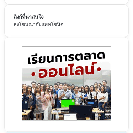
ลิงก์ที่น่าสนใจ
ลงโฆษณากับแพทโซนิค