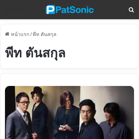
ค
Menu
หน้าแรก
/
พีท ตันสกุล
พีท ตันสกุล