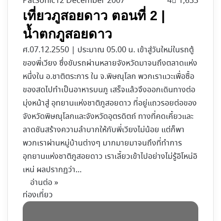
PatSonic
12 December 2007
4
1,633
เที่ยวภูสอยดาว ตอนที่ 2 |
น้ำตกภูสอยดาว
ศ.07.12.2550 | ประมาณ 05.00 น. เข้าสู่วันใหม่ในรถตู้
ของพี่เวียง ซึ่งขับรถผ่านหลายจังหวัดมาจนถึงตลาดแห่ง
หนึ่งใน อ.ชาติตระการ ใน จ.พิษณุโลก พวกเราแวะเพื่อซื้อ
ของสดไปทำเป็นอาหารบนภู เสร็จแล้วจึงออกเดินทางต่อ
มุ่งหน้าสู่ อุทยานแห่งชาติภูสอยดาว ที่อยู่แถวรอยต่อของ
จังหวัดพิษณุโลกและจังหวัดอุตรดิตถ์ ทางที่คดเคี้ยวและ
ลาดชันสร้างความลำบากให้กับพี่เวียงไม่น้อย แต่ก็พา
พวกเราผ่านหมู่บ้านต่างๆ มากมายมาจนถึงที่ทำการ
อุทยานแห่งชาติภูสอยดาว เราเลี้ยวเข้าไปอย่างไม่รู้อิโหน่อิ
เหน่ ผลปรากฏว่า…
อ่านต่อ »
ท่องเที่ยว