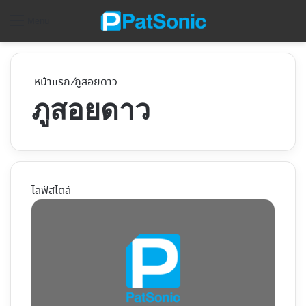
ค้
Menu
หน้าแรก
/
ภูสอยดาว
ภูสอยดาว
ไลฟ์สไตล์