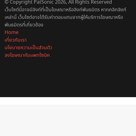
© Copyright PatSonic 2026, All Rights Reserved
เว็บไซต์นี้อาจมีลิงก์ที่เป็นโฆษณาหรือลิงก์พันธมิตร หากคลิกลิงก์
เหล่านี้ เว็บไซต์อาจได้รับค่าตอบแทนจากผู้ให้บริการโฆษณาหรือ
พันธมิตรที่เกี่ยวข้อง
Home
เกี่ยวกับเรา
นโยบายความเป็นส่วนตัว
ลงโฆษณากับแพทโซนิค
Facebook
X
YouTube
Instagram
Spotify
Back
to
top
button