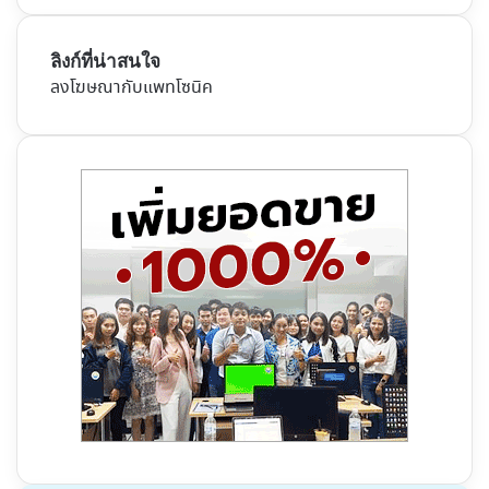
ลิงก์ที่น่าสนใจ
ลงโฆษณากับแพทโซนิค