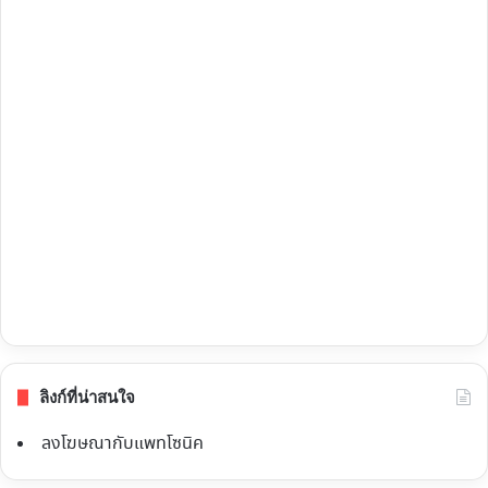
ลิงก์ที่น่าสนใจ
ลงโฆษณากับแพทโซนิค