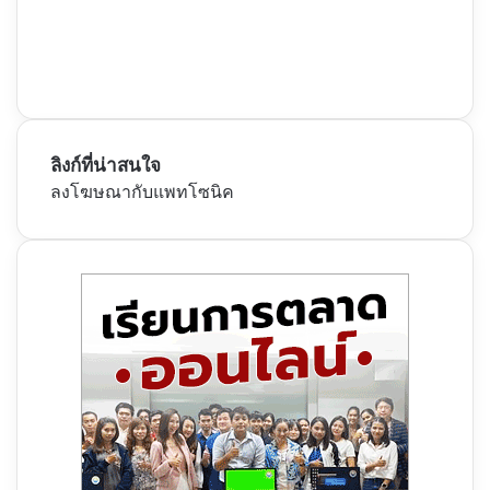
ลิงก์ที่น่าสนใจ
ลงโฆษณากับแพทโซนิค