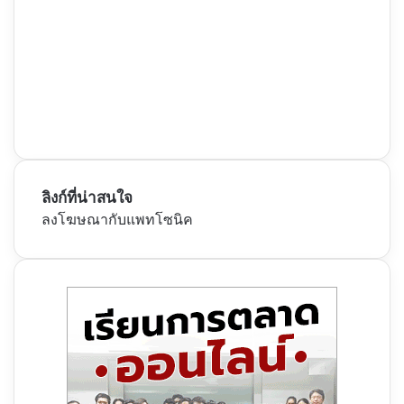
ลิงก์ที่น่าสนใจ
ลงโฆษณากับแพทโซนิค