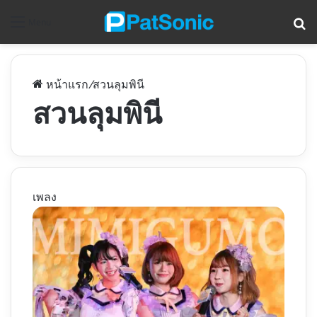
ค
Menu
หน้าแรก
/
สวนลุมพินี
สวนลุมพินี
เพลง