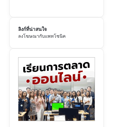
ลิงก์ที่น่าสนใจ
ลงโฆษณากับแพทโซนิค