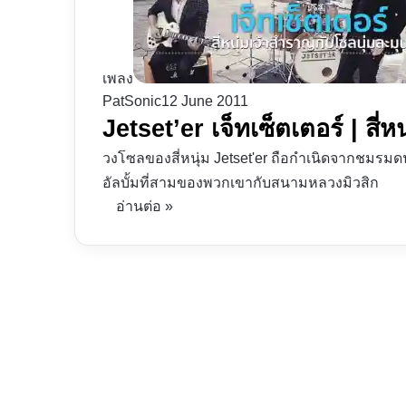
เพลง
PatSonic
12 June 2011
Jetset’er เจ็ทเซ็ตเตอร์ | สี
วงโซลของสี่หนุ่ม Jetset'er ถือกำเนิดจากชมรมด
อัลบั้มที่สามของพวกเขากับสนามหลวงมิวสิก
อ่านต่อ »