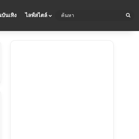
บันเทิง
ไลฟ์สไตล์
ค้น