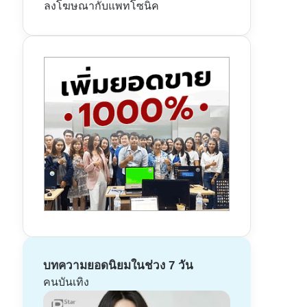
ลงโฆษณากับแพทโซนิค
บทความยอดนิยมในช่วง 7 วัน
คนบันเทิง