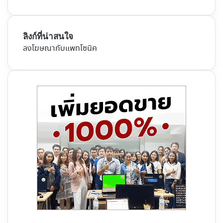
ลิงก์ที่น่าสนใจ
ลงโฆษณากับแพทโซนิค