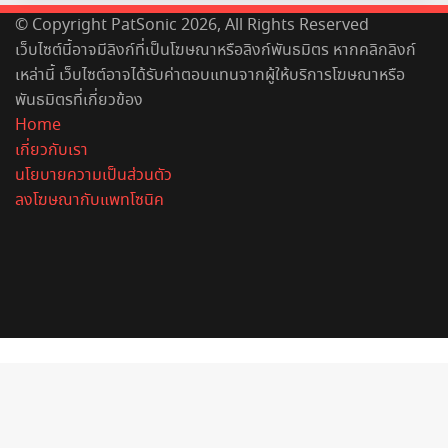
© Copyright PatSonic 2026, All Rights Reserved
เว็บไซต์นี้อาจมีลิงก์ที่เป็นโฆษณาหรือลิงก์พันธมิตร หากคลิกลิงก์
เหล่านี้ เว็บไซต์อาจได้รับค่าตอบแทนจากผู้ให้บริการโฆษณาหรือ
พันธมิตรที่เกี่ยวข้อง
Home
เกี่ยวกับเรา
นโยบายความเป็นส่วนตัว
ลงโฆษณากับแพทโซนิค
Facebook
X
YouTube
Instagram
Spotify
Back
to
top
button