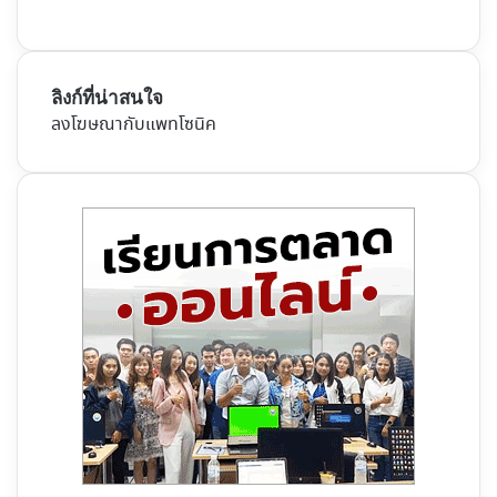
ลิงก์ที่น่าสนใจ
ลงโฆษณากับแพทโซนิค