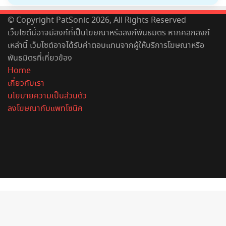
© Copyright PatSonic 2026, All Rights Reserved
เว็บไซต์นี้อาจมีลิงก์ที่เป็นโฆษณาหรือลิงก์พันธมิตร หากคลิกลิงก์
เหล่านี้ เว็บไซต์อาจได้รับค่าตอบแทนจากผู้ให้บริการโฆษณาหรือ
พันธมิตรที่เกี่ยวข้อง
Home
เกี่ยวกับเรา
นโยบายความเป็นส่วนตัว
ลงโฆษณากับแพทโซนิค
Facebook
X
YouTube
Instagram
Spotify
Back
to
top
button