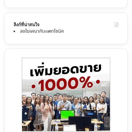
ลิงก์ที่น่าสนใจ
ลงโฆษณากับแพทโซนิค