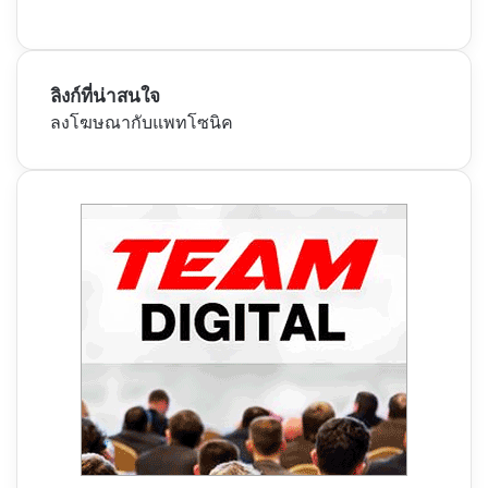
ลิงก์ที่น่าสนใจ
ลงโฆษณากับแพทโซนิค