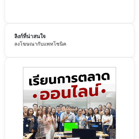
ลิงก์ที่น่าสนใจ
ลงโฆษณากับแพทโซนิค