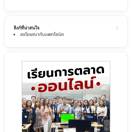
ลิงก์ที่น่าสนใจ
ลงโฆษณากับแพทโซนิค