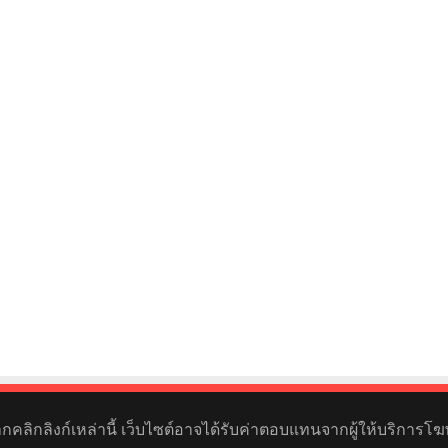
หากคลิกลิงก์เหล่านี้ เว็บไซต์อาจได้รับค่าตอบแทนจากผู้ให้บริการโฆ