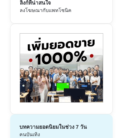
ลิงก์ที่น่าสนใจ
ลงโฆษณากับแพทโซนิค
บทความยอดนิยมในช่วง 7 วัน
คนบันเทิง