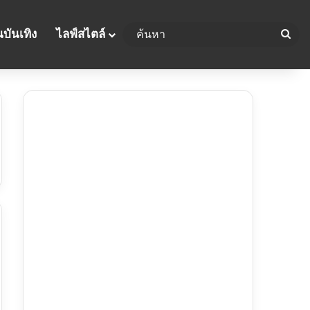
บันเทิง
ไลฟ์สไตล์
ค้น