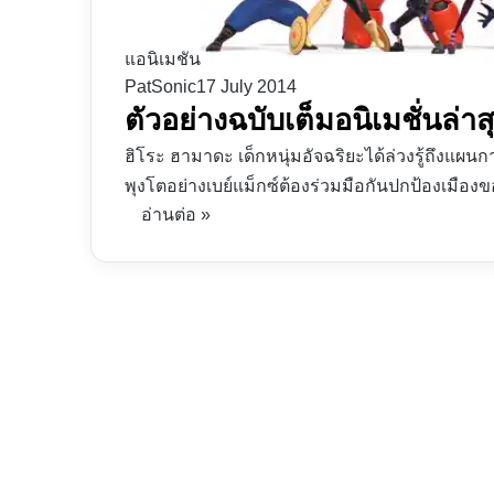
แอนิเมชัน
PatSonic
17 July 2014
ตัวอย่างฉบับเต็มอนิเมชั่นล่า
ฮิโระ ฮามาดะ เด็กหนุ่มอัจฉริยะได้ล่วงรู้ถึงแ
พุงโตอย่างเบย์แม็กซ์ต้องร่วมมือกันปกป้องเมือ
อ่านต่อ »