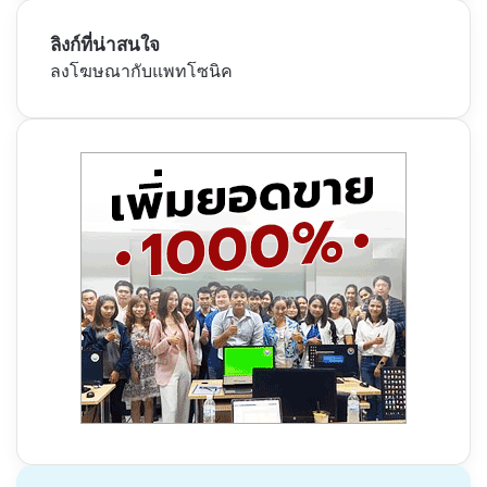
ลิงก์ที่น่าสนใจ
ลงโฆษณากับแพทโซนิค