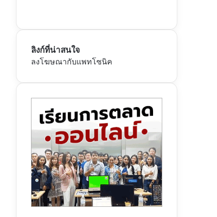
ลิงก์ที่น่าสนใจ
ลงโฆษณากับแพทโซนิค