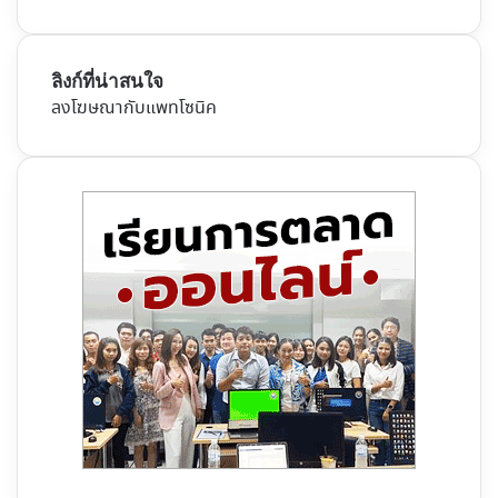
ลิงก์ที่น่าสนใจ
ลงโฆษณากับแพทโซนิค