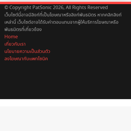
© Copyright PatSonic 2026, All Rights Reserved
เว็บไซต์นี้อาจมีลิงก์ที่เป็นโฆษณาหรือลิงก์พันธมิตร หากคลิกลิงก์
เหล่านี้ เว็บไซต์อาจได้รับค่าตอบแทนจากผู้ให้บริการโฆษณาหรือ
พันธมิตรที่เกี่ยวข้อง
Home
เกี่ยวกับเรา
นโยบายความเป็นส่วนตัว
ลงโฆษณากับแพทโซนิค
Facebook
X
YouTube
Instagram
Spotify
Back
to
top
button