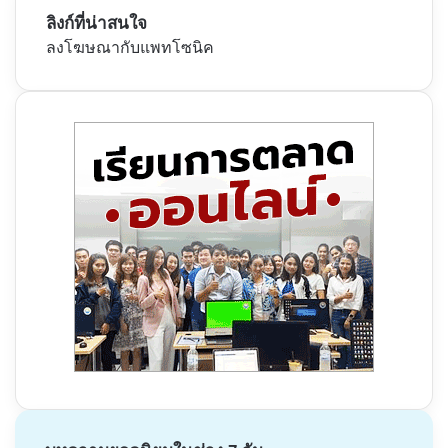
ลิงก์ที่น่าสนใจ
ลงโฆษณากับแพทโซนิค