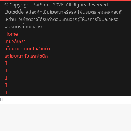
© Copyright PatSonic 2026, All Rights Reserved
เว็บไซต์นี้อาจมีลิงก์ที่เป็นโฆษณาหรือลิงก์พันธมิตร หากคลิกลิงก์
เหล่านี้ เว็บไซต์อาจได้รับค่าตอบแทนจากผู้ให้บริการโฆษณาหรือ
พันธมิตรที่เกี่ยวข้อง
Home
เกี่ยวกับเรา
นโยบายความเป็นส่วนตัว
ลงโฆษณากับแพทโซนิค
Facebook
X
YouTube
Instagram
Spotify
Back
to
top
button