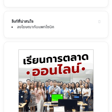
ลิงก์ที่น่าสนใจ
ลงโฆษณากับแพทโซนิค