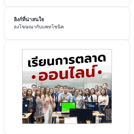
ลิงก์ที่น่าสนใจ
ลงโฆษณากับแพทโซนิค