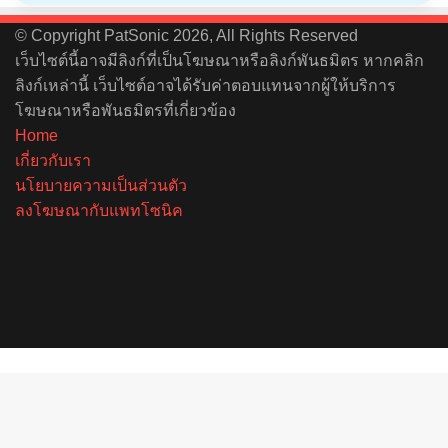
© Copyright PatSonic 2026, All Rights Reserved
เว็บไซต์นี้อาจมีลิงก์ที่เป็นโฆษณาหรือลิงก์พันธมิตร หากคลิก
ลิงก์เหล่านี้ เว็บไซต์อาจได้รับค่าตอบแทนจากผู้ให้บริการ
โฆษณาหรือพันธมิตรที่เกี่ยวข้อง
Home
เกี่ยวกับเรา
นโยบายความเป็นส่วนตัว
ลงโฆษณากับแพทโซนิค
Facebook
X
YouTube
Instagram
Spotify
Back
to
top
button