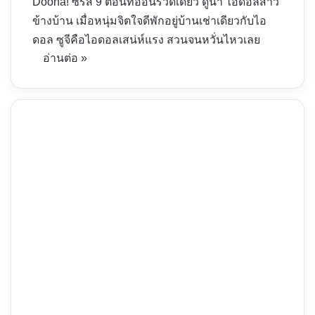
Doona! ซีรีส์ 9 ตอนที่ออนรวดเดียว ดูนา ไอดอลสาว
ข้างบ้าน เมื่อหนุ่มจิตใจดีพักอยู่บ้านเช่าเดียวกับไอ
ดอล ซูจีคือไอดอลเสน่ห์แรง สวนจนหวั่นไหวเลย
อ่านต่อ »