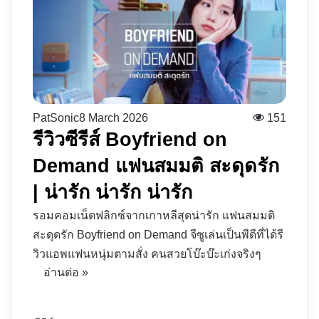
PatSonic
8 March 2026
151
รีวิวซีรีส์ Boyfriend on
Demand แฟนสมมติ สะดุดรัก
| น่ารัก น่ารัก น่ารัก
รอมคอมเน็ตฟลิกซ์จากเกาหลีสุดน่ารัก แฟนสมมติ
สะดุดรัก Boyfriend on Demand จีซูเล่นเป็นพีดีที่ได้รี
วิวแอพแฟนหนุ่มตามสั่ง คนสวยโบ๊ะบ๊ะเก่งจริงๆ
อ่านต่อ »