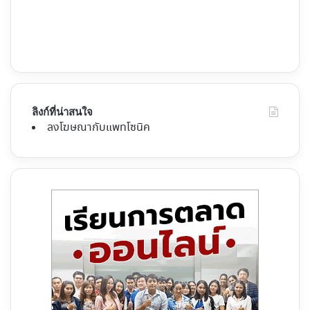
ลิงก์ที่น่าสนใจ
ลงโฆษณากับแพทโซนิค