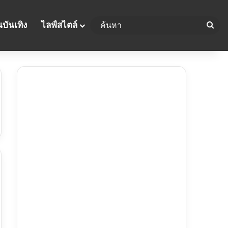
บันเทิง
ไลฟ์สไตล์
ค้น