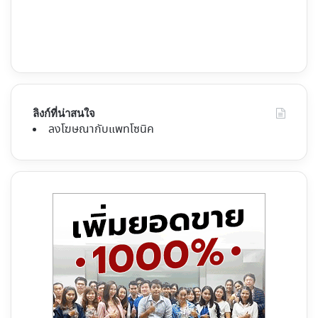
ลิงก์ที่น่าสนใจ
ลงโฆษณากับแพทโซนิค