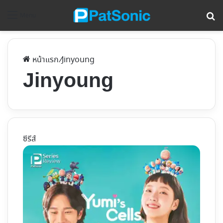
ค้
Menu
หน้าแรก
/
Jinyoung
Jinyoung
ซีรีส์