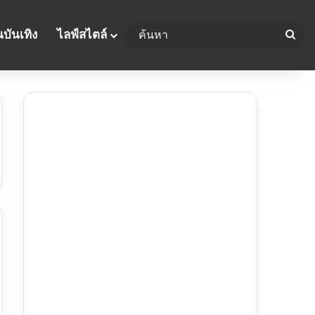
บันเทิง
ไลฟ์สไตล์
ค้น