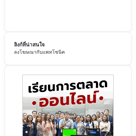
ลิงก์ที่น่าสนใจ
ลงโฆษณากับแพทโซนิค