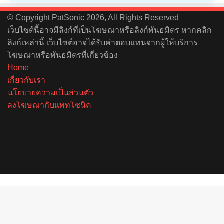
© Copyright PatSonic 2026, All Rights Reserved
เว็บไซต์นี้อาจมีลิงก์ที่เป็นโฆษณาหรือลิงก์พันธมิตร หากคลิก
ลิงก์เหล่านี้ เว็บไซต์อาจได้รับค่าตอบแทนจากผู้ให้บริการ
โฆษณาหรือพันธมิตรที่เกี่ยวข้อง
Home
เกี่ยวกับเรา
นโยบายความเป็นส่วนตัว
ลงโฆษณากับแพทโซนิค
Facebook
X
YouTube
Instagram
Spotify
Back
to
top
button