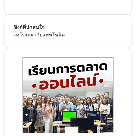
ลิงก์ที่น่าสนใจ
ลงโฆษณากับแพทโซนิค