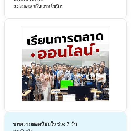
ลงโฆษณากับแพทโซนิค
บทความยอดนิยมในช่วง 7 วัน