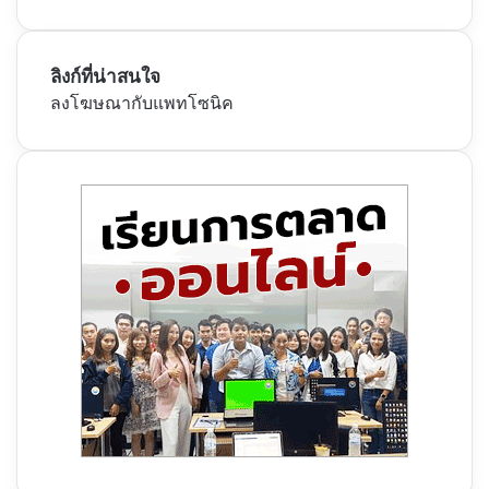
ลิงก์ที่น่าสนใจ
ลงโฆษณากับแพทโซนิค