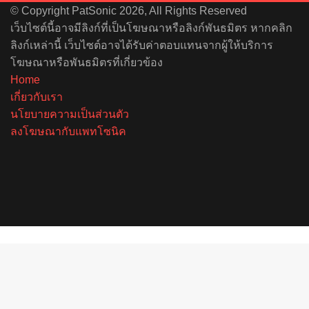
© Copyright PatSonic 2026, All Rights Reserved
เว็บไซต์นี้อาจมีลิงก์ที่เป็นโฆษณาหรือลิงก์พันธมิตร หากคลิก
ลิงก์เหล่านี้ เว็บไซต์อาจได้รับค่าตอบแทนจากผู้ให้บริการ
โฆษณาหรือพันธมิตรที่เกี่ยวข้อง
Home
เกี่ยวกับเรา
นโยบายความเป็นส่วนตัว
ลงโฆษณากับแพทโซนิค
Facebook
X
YouTube
Instagram
Spotify
Back
to
top
button