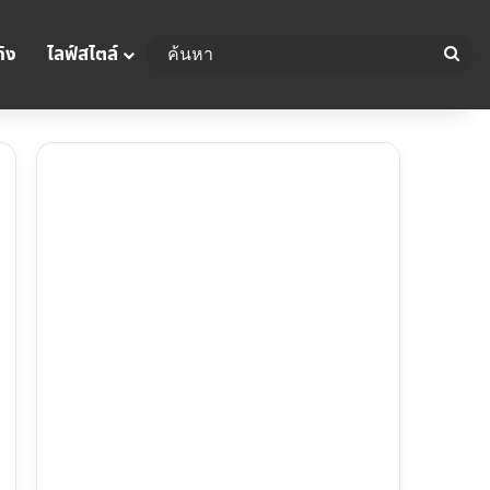
ิง
ไลฟ์สไตล์
ค้น