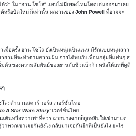
ยกได้ว่า ใน “ฮาน โซโล” แทบไม่มีเพลงไหนโดดเด่นออกมาเลย
์หรือบิดใหม่ ก็เท่านั้น ผลงานของ
ที่อาจจะ
John Powell
เมื่อครั้ง ฮาน โซโล ยังเป็นหนุ่มเป็นแน่น มีรักแบบหนุ่มสาว
้พยายามที่จะทำตามความฝัน การได้พบกับเพื่อนกลุ่มที่แฟนๆ ส
ิ่มต้นของความสัมพันธ์ของฮานกับชิวแบ็กก้า หนังให้บทที่ดูดี
นๆ
เวอร์ชั่นไทย
lo A Star Wars Story’
นตื่นเต้นหวือหวาเท่าที่ควร ฉากบางฉากก็ถูกหยิบใส่เข้ามาแต่
้รู้ว่าพวกเขาเจอกันยังไง กลับมาเจอกันอีกทีเป็นยังไง อะไร