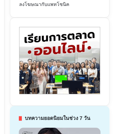
ลงโฆษณากับแพทโซนิค
บทความยอดนิยมในช่วง 7 วัน