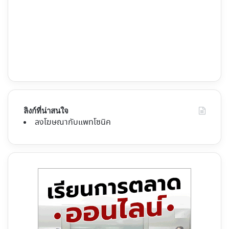
ลิงก์ที่น่าสนใจ
ลงโฆษณากับแพทโซนิค