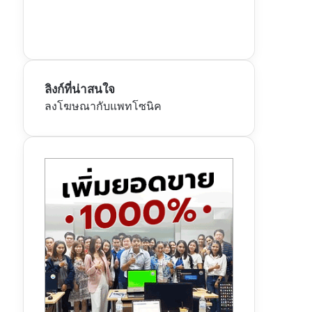
ลิงก์ที่น่าสนใจ
ลงโฆษณากับแพทโซนิค