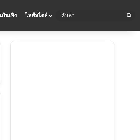
บันเทิง
ไลฟ์สไตล์
ค้น