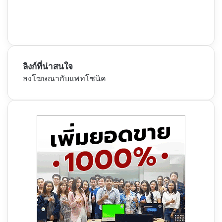
ลิงก์ที่น่าสนใจ
ลงโฆษณากับแพทโซนิค