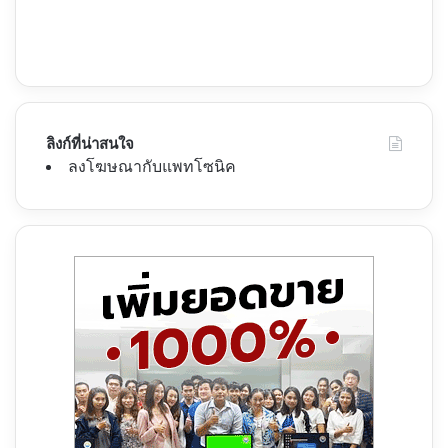
ลิงก์ที่น่าสนใจ
ลงโฆษณากับแพทโซนิค