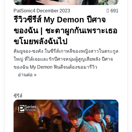
PatSonic
4 December 2023
691
รีวิวซีรีส์ My Demon ปีศาจ
ของฉัน | ชะตาผูกกันเพราะเธอ
ขโมยพลังฉันไป
คิมยูจอง-ซงคัง ในซีรีส์เกาหลีของหญิงสาวในตระกูล
ใหญ่ ที่ได้เจอและรักปีศาจหนุ่มผู้สูญเสียพลัง ปีศาจ
ของฉัน My Demon ฟินดีจนต้องขอมารีวิว
อ่านต่อ »
ซีรีส์