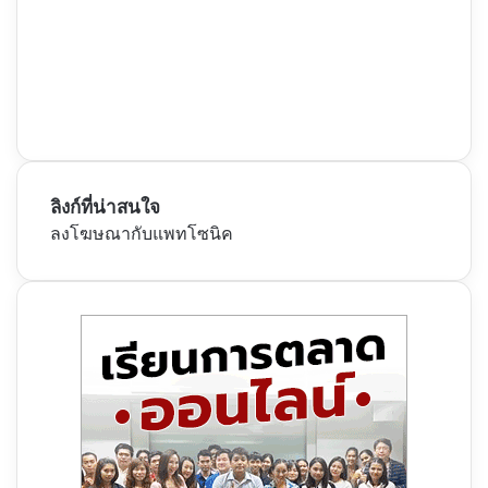
ลิงก์ที่น่าสนใจ
ลงโฆษณากับแพทโซนิค