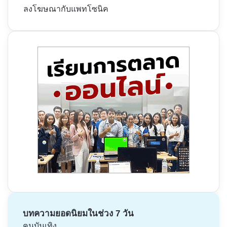
ลงโฆษณากับแพทโซนิค
บทความยอดนิยมในช่วง 7 วัน
คนบันเทิง