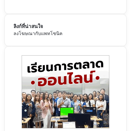
ลิงก์ที่น่าสนใจ
ลงโฆษณากับแพทโซนิค