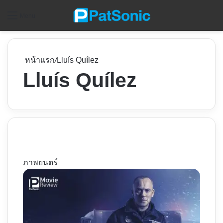
ค
Menu
หน้าแรก
/
Lluís Quílez
Lluís Quílez
ภาพยนตร์