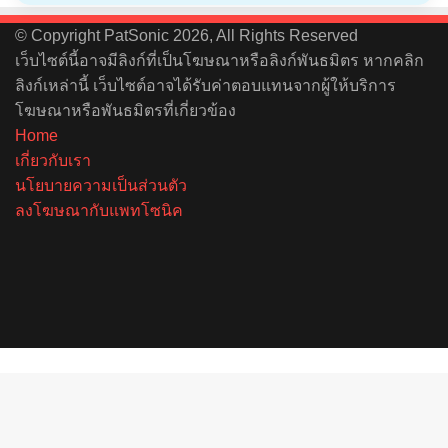
© Copyright PatSonic 2026, All Rights Reserved
เว็บไซต์นี้อาจมีลิงก์ที่เป็นโฆษณาหรือลิงก์พันธมิตร หากคลิก
ลิงก์เหล่านี้ เว็บไซต์อาจได้รับค่าตอบแทนจากผู้ให้บริการ
โฆษณาหรือพันธมิตรที่เกี่ยวข้อง
Home
เกี่ยวกับเรา
นโยบายความเป็นส่วนตัว
ลงโฆษณากับแพทโซนิค
Facebook
X
YouTube
Instagram
Spotify
Back
to
top
button