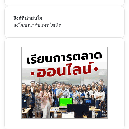
ลิงก์ที่น่าสนใจ
ลงโฆษณากับแพทโซนิค