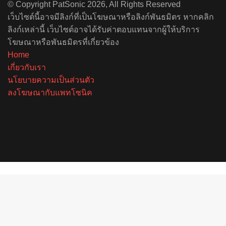
© Copyright PatSonic 2026, All Rights Reserved
เว็บไซต์นี้อาจมีลิงก์ที่เป็นโฆษณาหรือลิงก์พันธมิตร หากคลิก
ลิงก์เหล่านี้ เว็บไซต์อาจได้รับค่าตอบแทนจากผู้ให้บริการ
โฆษณาหรือพันธมิตรที่เกี่ยวข้อง
Home
เกี่ยวกับเรา
นโยบายความเป็นส่วนตัว
ลงโฆษณากับแพทโซนิค
Facebook
X
YouTube
Instagram
Spotify
Back
to
top
button