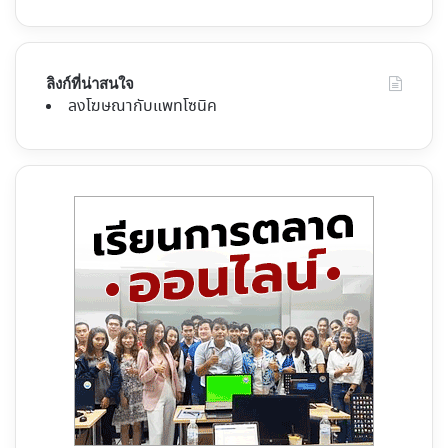
ลิงก์ที่น่าสนใจ
ลงโฆษณากับแพทโซนิค