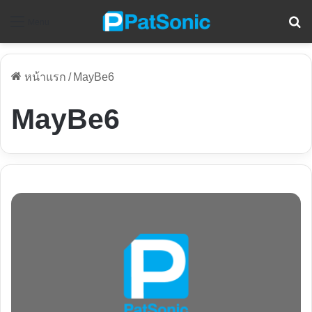
ค
Menu
หน้าแรก
/
MayBe6
MayBe6