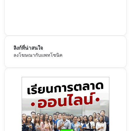
ลิงก์ที่น่าสนใจ
ลงโฆษณากับแพทโซนิค